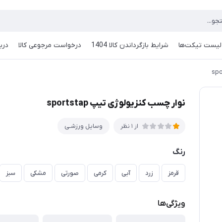
لیست تیکت‌ها
شرایط بازگرداندن کالا 1404
درخواست مرجوعی کالا
دربا
نوار چسب کنزیولوژی تیپ sportstap
وسایل ورزشـی
از 1 نظر
رنگ
قرمز
زرد
آبی
کرمی
صورتی
مشکی
سبز
ویژگی‌ها