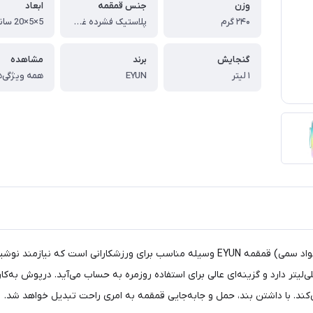
وزن
جنس قمقمه
ابعاد
۲۴۰ گرم
پلاستیک فشرده غیر سمی اورجینال
5×5×20 سانتی متر
گنجایش
برند
مشاهده
۱ لیتر
EYUN
همه ویژگی‌ه
پلاستيك فشرده درجه 1 و غیر سمی (BPA FREE عاری از هرگونه مواد سمی) قمقمه EYUN وسيله 
 بسیار مقاوم می باشد. این قمقمه گنجایشی برابر با ۱۰۰۰ میلی‌لیتر دارد و گزینه‌ای عالی برای استفاده روزمره 
کند. با داشتن بند، حمل و جابه‌جایی قمقمه به امری راحت تبدیل خواهد شد.