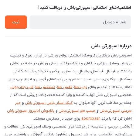
اطلاعیه‌های احتمالی اسپورتی‌باش را دریافت کنید!
لیست کد رهگیری پستی
شرایط بازگردانی کالا
ثبت
درخواست مرجوعی کالا
دانلود اپلیکیشن اندروید
درباره اسپورتی باش
اسپورتی‌باش بزرگترین فروشگاه اینترنتی لوازم ورزشی در ایران؛ تنوع و کیفیت
بی‌نظیر وسایل ورزشی حرفه‌ای و نیمه حرفه‌ای و حتی ورزش در خانه در تمامی
رشته‌های فوتبال، فوتسال، والیبال، بدنسازی، بوکس، تکواندو، کاراته، کشتی،
بسکتبال، یوگا و پیلاتس، شنا و ... خاص‌ترین کیت‌های فوتبال و انواع توپ برای
تمام رشته‌ها و تندیس‌های
توپ طلا
،
کفش طلا
،
دستکش طلا
،
کاپ جام جهانی
؛
همچنین اسپورتی باش تولید کننده و وارد کننده محصولات ورزشی است که از
جمله پر مخاطب ترین آنها میتوان به
کیک استار پلاس اسپورتی‌باش
و
چتر
سرعتی اسپورتی‌باش
و
چسب مچ اسپورتی‌باش
و
بالاپوش آنالیزور اسپورتی‌باش
اشاره کرد که با برند
sportibash
برای خرید در دسترس هستند.
آنباکس، بررسی‌ و مقایسه در نوشته‌های تخصصی وبلاگ اسپورتی‌باش، مقالات و
ویدئوهای اختصاصی برای هر محصول، مشاوره رایگان، آموزش و راهنمای خرید