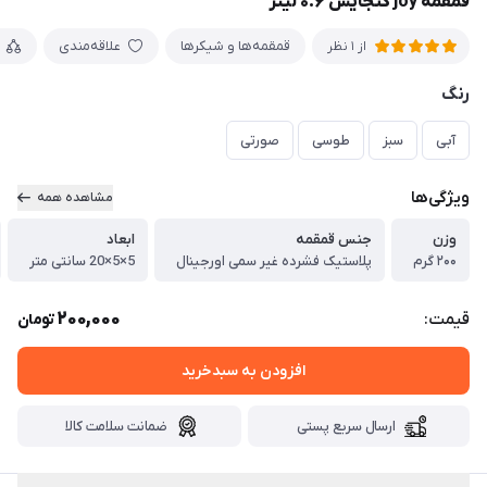
قمقمه joy گنجایش ۰.۶ لیتر
قمقمه‌ها و شیکرها
علاقه‌مندی
از 1 نظر
رنگ
آبی
سبز
طوسی
صورتی
ویژگی‌ها
مشاهده همه
وزن
جنس قمقمه
ابعاد
۲۰۰ گرم
پلاستیک فشرده غیر سمی اورجینال
5×5×20 سانتی متر
200,000
قیمت:
تومان
افزودن به سبدخرید
ارسال سریع پستی
ضمانت سلامت کالا