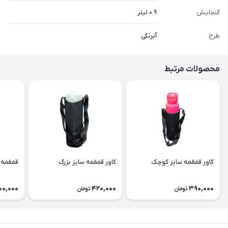
گنجایش
۰.۹ لیتر
طرح
آبرنگی
محصولات مرتبط
کاور قمقمه سایز کوچک
کاور قمقمه سایز بزرگ
قمقمه مدل
00,000
420,000
390,000
تومان
تومان