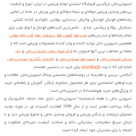
اسپورتی‌باش بزرگترین فروشگاه اینترنتی لوازم ورزشی در ایران؛ تنوع و کیفیت
بی‌نظیر وسایل ورزشی حرفه‌ای و نیمه حرفه‌ای و حتی ورزش در خانه در تمامی
رشته‌های فوتبال، فوتسال، والیبال، بدنسازی، بوکس، تکواندو، کاراته، کشتی،
بسکتبال، یوگا و پیلاتس، شنا و ... خاص‌ترین کیت‌های فوتبال و انواع توپ برای
تمام رشته‌ها و تندیس‌های
توپ طلا
،
کفش طلا
،
دستکش طلا
،
کاپ جام جهانی
؛
همچنین اسپورتی باش تولید کننده و وارد کننده محصولات ورزشی است که از
جمله پر مخاطب ترین آنها میتوان به
کیک استار پلاس اسپورتی‌باش
و
چتر
سرعتی اسپورتی‌باش
و
چسب مچ اسپورتی‌باش
و
بالاپوش آنالیزور اسپورتی‌باش
اشاره کرد که با برند
sportibash
برای خرید در دسترس هستند.
آنباکس، بررسی‌ و مقایسه در نوشته‌های تخصصی وبلاگ اسپورتی‌باش، مقالات و
ویدئوهای اختصاصی برای هر محصول، مشاوره رایگان، آموزش و راهنمای خرید
از ویژگی‌های خرید هوشمندانه در اسپرتی‌باش است.
اسپورتی‌ باش را همه میشناسند! اسپورتی‌باش دارای نماد اعتماد الکترونیک و
درگاه پرداخت معتبر است و از سال 1399 فعالیت گسترده ای در حوزه تولید
محتوای ارزشمند و رایگان ورزشی و فروش وسایل خاص و متنوع ورزشی دارد و با
ارسال سریع سفارشات، پشتیبانی دائم و ضمانت کیفیت تجربه‌ای متفاوت و
اعتماد را برای مشتریان خود ایجاد کرده است.