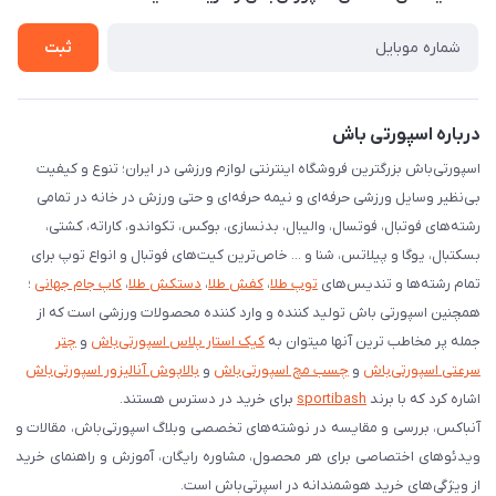
لیست کد رهگیری پستی
شرایط بازگردانی کالا
ثبت
درخواست مرجوعی کالا
دانلود اپلیکیشن اندروید
درباره اسپورتی باش
اسپورتی‌باش بزرگترین فروشگاه اینترنتی لوازم ورزشی در ایران؛ تنوع و کیفیت
بی‌نظیر وسایل ورزشی حرفه‌ای و نیمه حرفه‌ای و حتی ورزش در خانه در تمامی
رشته‌های فوتبال، فوتسال، والیبال، بدنسازی، بوکس، تکواندو، کاراته، کشتی،
بسکتبال، یوگا و پیلاتس، شنا و ... خاص‌ترین کیت‌های فوتبال و انواع توپ برای
تمام رشته‌ها و تندیس‌های
توپ طلا
،
کفش طلا
،
دستکش طلا
،
کاپ جام جهانی
؛
همچنین اسپورتی باش تولید کننده و وارد کننده محصولات ورزشی است که از
جمله پر مخاطب ترین آنها میتوان به
کیک استار پلاس اسپورتی‌باش
و
چتر
سرعتی اسپورتی‌باش
و
چسب مچ اسپورتی‌باش
و
بالاپوش آنالیزور اسپورتی‌باش
اشاره کرد که با برند
sportibash
برای خرید در دسترس هستند.
آنباکس، بررسی‌ و مقایسه در نوشته‌های تخصصی وبلاگ اسپورتی‌باش، مقالات و
ویدئوهای اختصاصی برای هر محصول، مشاوره رایگان، آموزش و راهنمای خرید
از ویژگی‌های خرید هوشمندانه در اسپرتی‌باش است.