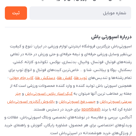
لیست کد رهگیری پستی
شرایط بازگردانی کالا
ثبت
درخواست مرجوعی کالا
دانلود اپلیکیشن اندروید
درباره اسپورتی باش
اسپورتی‌باش بزرگترین فروشگاه اینترنتی لوازم ورزشی در ایران؛ تنوع و کیفیت
بی‌نظیر وسایل ورزشی حرفه‌ای و نیمه حرفه‌ای و حتی ورزش در خانه در تمامی
رشته‌های فوتبال، فوتسال، والیبال، بدنسازی، بوکس، تکواندو، کاراته، کشتی،
بسکتبال، یوگا و پیلاتس، شنا و ... خاص‌ترین کیت‌های فوتبال و انواع توپ برای
تمام رشته‌ها و تندیس‌های
توپ طلا
،
کفش طلا
،
دستکش طلا
،
کاپ جام جهانی
؛
همچنین اسپورتی باش تولید کننده و وارد کننده محصولات ورزشی است که از
جمله پر مخاطب ترین آنها میتوان به
کیک استار پلاس اسپورتی‌باش
و
چتر
سرعتی اسپورتی‌باش
و
چسب مچ اسپورتی‌باش
و
بالاپوش آنالیزور اسپورتی‌باش
اشاره کرد که با برند
sportibash
برای خرید در دسترس هستند.
آنباکس، بررسی‌ و مقایسه در نوشته‌های تخصصی وبلاگ اسپورتی‌باش، مقالات و
ویدئوهای اختصاصی برای هر محصول، مشاوره رایگان، آموزش و راهنمای خرید
از ویژگی‌های خرید هوشمندانه در اسپرتی‌باش است.