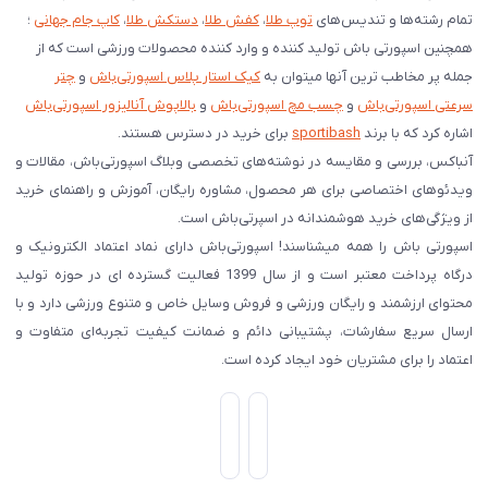
تمام رشته‌ها و تندیس‌های
توپ طلا
،
کفش طلا
،
دستکش طلا
،
کاپ جام جهانی
؛
همچنین اسپورتی باش تولید کننده و وارد کننده محصولات ورزشی است که از
جمله پر مخاطب ترین آنها میتوان به
کیک استار پلاس اسپورتی‌باش
و
چتر
سرعتی اسپورتی‌باش
و
چسب مچ اسپورتی‌باش
و
بالاپوش آنالیزور اسپورتی‌باش
اشاره کرد که با برند
sportibash
برای خرید در دسترس هستند.
آنباکس، بررسی‌ و مقایسه در نوشته‌های تخصصی وبلاگ اسپورتی‌باش، مقالات و
ویدئوهای اختصاصی برای هر محصول، مشاوره رایگان، آموزش و راهنمای خرید
از ویژگی‌های خرید هوشمندانه در اسپرتی‌باش است.
اسپورتی‌ باش را همه میشناسند! اسپورتی‌باش دارای نماد اعتماد الکترونیک و
درگاه پرداخت معتبر است و از سال 1399 فعالیت گسترده ای در حوزه تولید
محتوای ارزشمند و رایگان ورزشی و فروش وسایل خاص و متنوع ورزشی دارد و با
ارسال سریع سفارشات، پشتیبانی دائم و ضمانت کیفیت تجربه‌ای متفاوت و
اعتماد را برای مشتریان خود ایجاد کرده است.