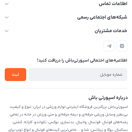
اطلاعات تماس
15 13 222 0900
شبکه‌های اجتماعی رسمی
info@sportibash.com
کانال آپارات
خدمات مشتریان
قـــم؛ بلوار صدوقی، طبقه دوم پاساژ خلیج فارس، پلاک 224
کانال سروش
درخواست پشتیبانی جدید
مشاهده لیست تیکت‌ها
اطلاعیه‌های احتمالی اسپورتی‌باش را دریافت کنید!
لیست کد رهگیری پستی
شرایط بازگردانی کالا
ثبت
درخواست مرجوعی کالا
دانلود اپلیکیشن اندروید
درباره اسپورتی باش
اسپورتی‌باش بزرگترین فروشگاه اینترنتی لوازم ورزشی در ایران؛ تنوع و کیفیت
بی‌نظیر وسایل ورزشی حرفه‌ای و نیمه حرفه‌ای و حتی ورزش در خانه در تمامی
رشته‌های فوتبال، فوتسال، والیبال، بدنسازی، بوکس، تکواندو، کاراته، کشتی،
بسکتبال، یوگا و پیلاتس، شنا و ... خاص‌ترین کیت‌های فوتبال و انواع توپ برای