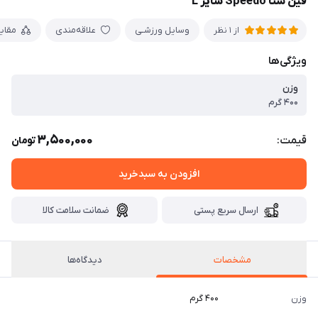
فین شنا Speedo سایز L
وسایل ورزشـی
علاقه‌مندی
مقای
از 1 نظر
ویژگی‌ها
وزن
۴۰۰ گرم
3,500,000
قیمت:
تومان
افزودن به سبدخرید
ارسال سریع پستی
ضمانت سلامت کالا
مشخصات
دیدگاه‌ها
وزن
۴۰۰ گرم