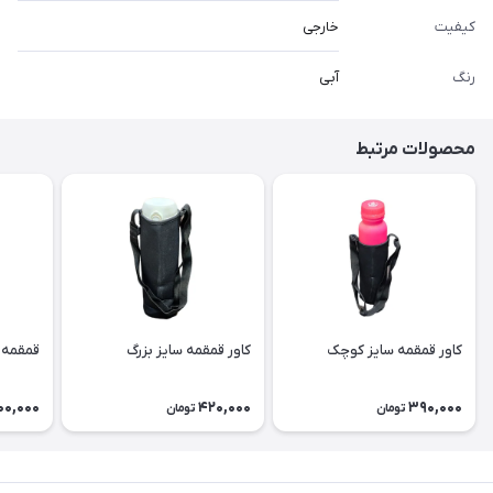
کیفیت
خارجی
رنگ
آبی
محصولات مرتبط
کاور قمقمه سایز کوچک
کاور قمقمه سایز بزرگ
قمقمه مدل
00,000
420,000
390,000
تومان
تومان