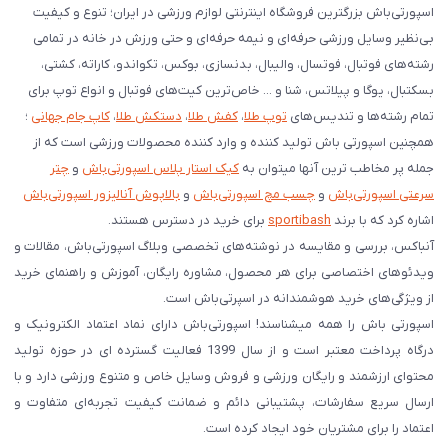
اسپورتی‌باش بزرگترین فروشگاه اینترنتی لوازم ورزشی در ایران؛ تنوع و کیفیت
بی‌نظیر وسایل ورزشی حرفه‌ای و نیمه حرفه‌ای و حتی ورزش در خانه در تمامی
رشته‌های فوتبال، فوتسال، والیبال، بدنسازی، بوکس، تکواندو، کاراته، کشتی،
بسکتبال، یوگا و پیلاتس، شنا و ... خاص‌ترین کیت‌های فوتبال و انواع توپ برای
تمام رشته‌ها و تندیس‌های
توپ طلا
،
کفش طلا
،
دستکش طلا
،
کاپ جام جهانی
؛
همچنین اسپورتی باش تولید کننده و وارد کننده محصولات ورزشی است که از
جمله پر مخاطب ترین آنها میتوان به
کیک استار پلاس اسپورتی‌باش
و
چتر
سرعتی اسپورتی‌باش
و
چسب مچ اسپورتی‌باش
و
بالاپوش آنالیزور اسپورتی‌باش
اشاره کرد که با برند
sportibash
برای خرید در دسترس هستند.
آنباکس، بررسی‌ و مقایسه در نوشته‌های تخصصی وبلاگ اسپورتی‌باش، مقالات و
ویدئوهای اختصاصی برای هر محصول، مشاوره رایگان، آموزش و راهنمای خرید
از ویژگی‌های خرید هوشمندانه در اسپرتی‌باش است.
اسپورتی‌ باش را همه میشناسند! اسپورتی‌باش دارای نماد اعتماد الکترونیک و
درگاه پرداخت معتبر است و از سال 1399 فعالیت گسترده ای در حوزه تولید
محتوای ارزشمند و رایگان ورزشی و فروش وسایل خاص و متنوع ورزشی دارد و با
ارسال سریع سفارشات، پشتیبانی دائم و ضمانت کیفیت تجربه‌ای متفاوت و
اعتماد را برای مشتریان خود ایجاد کرده است.