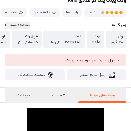
راکت پینگ پنگ دو عددی kelo
راکت ها
علاقه‌مندی
مقایسه
از 1 نظر
ویژگی‌ها
مشاهده همه
وزن
برند
ابعاد
طول راکت
طول
۱۷۰ گرم
Kelo
14.8×۲۵.۲ سانتی متر
۲۵ سانتی متر
۱۰ سانتی متر
محصول مورد نظر موجود نمی‌باشد.
ارسال سریع پستی
ضمانت سلامت کالا
ویدئوهای مرتبط
مشخصات
دیدگاه‌ها