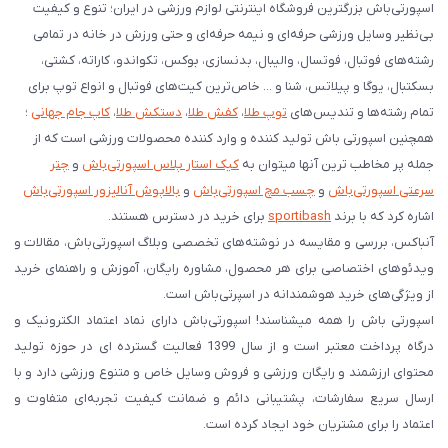
اسپورتی‌باش بزرگترین فروشگاه اینترنتی لوازم ورزشی در ایران؛ تنوع و کیفیت
بی‌نظیر وسایل ورزشی حرفه‌ای و نیمه حرفه‌ای و حتی ورزش در خانه در تمامی
رشته‌های فوتبال، فوتسال، والیبال، بدنسازی، بوکس، تکواندو، کاراته، کشتی،
بسکتبال، یوگا و پیلاتس، شنا و ... خاص‌ترین کیت‌های فوتبال و انواع توپ برای
تمام رشته‌ها و تندیس‌های
توپ طلا
،
کفش طلا
،
دستکش طلا
،
کاپ جام جهانی
؛
همچنین اسپورتی باش تولید کننده و وارد کننده محصولات ورزشی است که از
جمله پر مخاطب ترین آنها میتوان به
کیک استار پلاس اسپورتی‌باش
و
چتر
سرعتی اسپورتی‌باش
و
چسب مچ اسپورتی‌باش
و
بالاپوش آنالیزور اسپورتی‌باش
اشاره کرد که با برند
sportibash
برای خرید در دسترس هستند.
آنباکس، بررسی‌ و مقایسه در نوشته‌های تخصصی وبلاگ اسپورتی‌باش، مقالات و
ویدئوهای اختصاصی برای هر محصول، مشاوره رایگان، آموزش و راهنمای خرید
از ویژگی‌های خرید هوشمندانه در اسپرتی‌باش است.
اسپورتی‌ باش را همه میشناسند! اسپورتی‌باش دارای نماد اعتماد الکترونیک و
درگاه پرداخت معتبر است و از سال 1399 فعالیت گسترده ای در حوزه تولید
محتوای ارزشمند و رایگان ورزشی و فروش وسایل خاص و متنوع ورزشی دارد و با
ارسال سریع سفارشات، پشتیبانی دائم و ضمانت کیفیت تجربه‌ای متفاوت و
اعتماد را برای مشتریان خود ایجاد کرده است.