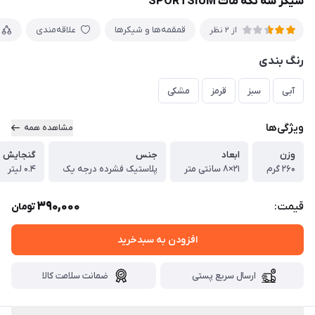
شیکر سه تکه مات SPORTSIUM
قمقمه‌ها و شیکرها
علاقه‌مندی
از 2 نظر
رنگ بندی
آبی
سبز
قرمز
مشکی
ویژگی‌ها
مشاهده همه
وزن
ابعاد
جنس
گنجایش
۲۶۰ گرم
۲۱×۸ سانتی متر
پلاستیک فشرده درجه یک
۰.۴ لیتر
390,000
قیمت:
تومان
افزودن به سبدخرید
ارسال سریع پستی
ضمانت سلامت کالا