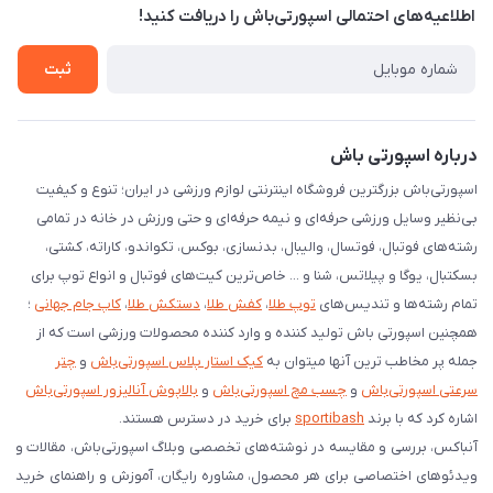
اطلاعیه‌های احتمالی اسپورتی‌باش را دریافت کنید!
لیست کد رهگیری پستی
شرایط بازگردانی کالا
ثبت
درخواست مرجوعی کالا
دانلود اپلیکیشن اندروید
درباره اسپورتی باش
اسپورتی‌باش بزرگترین فروشگاه اینترنتی لوازم ورزشی در ایران؛ تنوع و کیفیت
بی‌نظیر وسایل ورزشی حرفه‌ای و نیمه حرفه‌ای و حتی ورزش در خانه در تمامی
رشته‌های فوتبال، فوتسال، والیبال، بدنسازی، بوکس، تکواندو، کاراته، کشتی،
بسکتبال، یوگا و پیلاتس، شنا و ... خاص‌ترین کیت‌های فوتبال و انواع توپ برای
تمام رشته‌ها و تندیس‌های
توپ طلا
،
کفش طلا
،
دستکش طلا
،
کاپ جام جهانی
؛
همچنین اسپورتی باش تولید کننده و وارد کننده محصولات ورزشی است که از
جمله پر مخاطب ترین آنها میتوان به
کیک استار پلاس اسپورتی‌باش
و
چتر
سرعتی اسپورتی‌باش
و
چسب مچ اسپورتی‌باش
و
بالاپوش آنالیزور اسپورتی‌باش
اشاره کرد که با برند
sportibash
برای خرید در دسترس هستند.
آنباکس، بررسی‌ و مقایسه در نوشته‌های تخصصی وبلاگ اسپورتی‌باش، مقالات و
ویدئوهای اختصاصی برای هر محصول، مشاوره رایگان، آموزش و راهنمای خرید