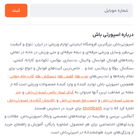
شرایط بازگردانی کالا
ثبت
درخواست مرجوعی کالا
دانلود اپلیکیشن اندروید
درباره اسپورتی باش
اسپورتی‌باش بزرگترین فروشگاه اینترنتی لوازم ورزشی در ایران؛ تنوع و کیفیت
بی‌نظیر وسایل ورزشی حرفه‌ای و نیمه حرفه‌ای و حتی ورزش در خانه در تمامی
رشته‌های فوتبال، فوتسال، والیبال، بدنسازی، بوکس، تکواندو، کاراته، کشتی،
بسکتبال، یوگا و پیلاتس، شنا و ... خاص‌ترین کیت‌های فوتبال و انواع توپ برای
تمام رشته‌ها و تندیس‌های
توپ طلا
،
کفش طلا
،
دستکش طلا
،
کاپ جام جهانی
؛
همچنین اسپورتی باش تولید کننده و وارد کننده محصولات ورزشی است که از
جمله پر مخاطب ترین آنها میتوان به
کیک استار پلاس اسپورتی‌باش
و
چتر
سرعتی اسپورتی‌باش
و
چسب مچ اسپورتی‌باش
و
بالاپوش آنالیزور اسپورتی‌باش
اشاره کرد که با برند
sportibash
برای خرید در دسترس هستند.
آنباکس، بررسی‌ و مقایسه در نوشته‌های تخصصی وبلاگ اسپورتی‌باش، مقالات و
ویدئوهای اختصاصی برای هر محصول، مشاوره رایگان، آموزش و راهنمای خرید
از ویژگی‌های خرید هوشمندانه در اسپرتی‌باش است.