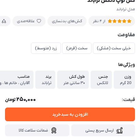
کش لوپ لاتکس تراباند
مدل تراباند
کش‌های بدنسازی
علاقه‌مندی
از 4 نظر
مقاومت
خیلی سخت (مشکی)
سخت (قرمز)
زرد (متوسط)
ویژگی‌ها
وزن
جنس
طول کش
برند
مناسب
20 گرم
لاتکس
۳۰ سانتی متر
تراباند
آقایان ، خانم ها ، 
250,000
قیمت:
تومان
افزودن به سبدخرید
ارسال سریع پستی
ضمانت سلامت کالا