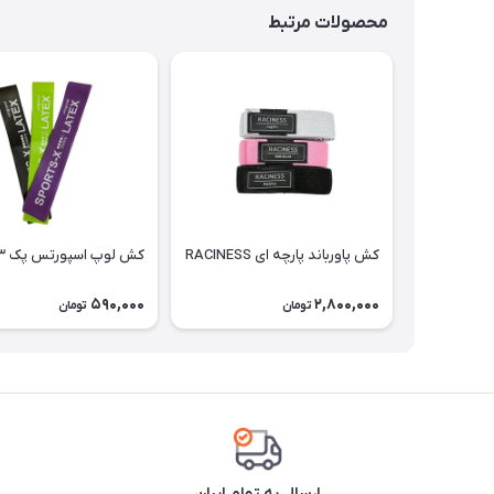
محصولات مرتبط
کش پاورباند پارچه ای RACINESS
کش لوپ اسپورتس پک ۳ عددی
590,000
2,800,000
تومان
تومان