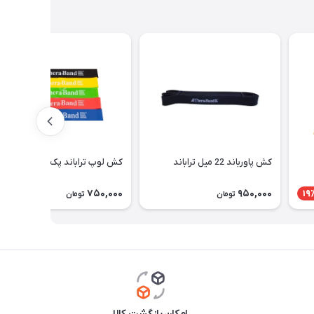
کش پاورباند 22 میل تراباند
کش لوپ تراباند پک ۵ عددی
750,000
950,000
19
تومان
تومان