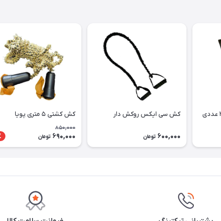
کش سی ایکس روکش دار
کش کشتی ۵ متری پویا
850,000
690,000
600,000
٪
تومان
تومان