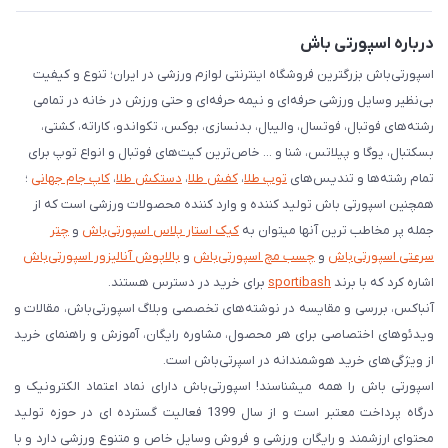
دانلود اپلیکیشن اندروید
درباره اسپورتی باش
اسپورتی‌باش بزرگترین فروشگاه اینترنتی لوازم ورزشی در ایران؛ تنوع و کیفیت
بی‌نظیر وسایل ورزشی حرفه‌ای و نیمه حرفه‌ای و حتی ورزش در خانه در تمامی
رشته‌های فوتبال، فوتسال، والیبال، بدنسازی، بوکس، تکواندو، کاراته، کشتی،
بسکتبال، یوگا و پیلاتس، شنا و ... خاص‌ترین کیت‌های فوتبال و انواع توپ برای
تمام رشته‌ها و تندیس‌های
توپ طلا
،
کفش طلا
،
دستکش طلا
،
کاپ جام جهانی
؛
همچنین اسپورتی باش تولید کننده و وارد کننده محصولات ورزشی است که از
جمله پر مخاطب ترین آنها میتوان به
کیک استار پلاس اسپورتی‌باش
و
چتر
سرعتی اسپورتی‌باش
و
چسب مچ اسپورتی‌باش
و
بالاپوش آنالیزور اسپورتی‌باش
اشاره کرد که با برند
sportibash
برای خرید در دسترس هستند.
آنباکس، بررسی‌ و مقایسه در نوشته‌های تخصصی وبلاگ اسپورتی‌باش، مقالات و
ویدئوهای اختصاصی برای هر محصول، مشاوره رایگان، آموزش و راهنمای خرید
از ویژگی‌های خرید هوشمندانه در اسپرتی‌باش است.
اسپورتی‌ باش را همه میشناسند! اسپورتی‌باش دارای نماد اعتماد الکترونیک و
درگاه پرداخت معتبر است و از سال 1399 فعالیت گسترده ای در حوزه تولید
محتوای ارزشمند و رایگان ورزشی و فروش وسایل خاص و متنوع ورزشی دارد و با