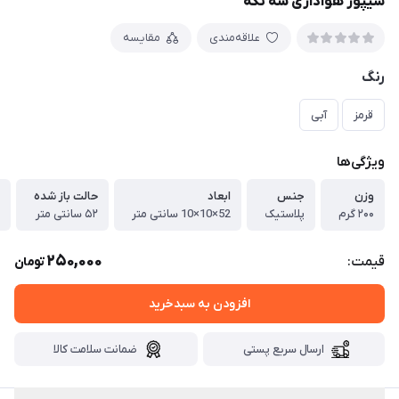
شیپور هواداری سه تکه
علاقه‌مندی
مقایسه
رنگ
قرمز
آبی
ویژگی‌ها
وزن
جنس
ابعاد
حالت باز شده
۲۰۰ گرم
پلاستیک
52×10×10 سانتی متر
۵۲ سانتی متر
250,000
قیمت:
تومان
افزودن به سبدخرید
ارسال سریع پستی
ضمانت سلامت کالا